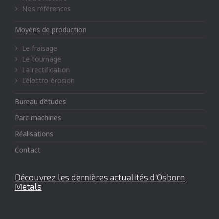
Nos références
Moyens de production
Le fraisage
Le tournage
La rectification
L’électro-érosion
Bureau d’études
Parc machines
Réalisations
Contact
Découvrez les
d
e
r
n
i
è
r
e
s
actualités d'Osborn
Metals